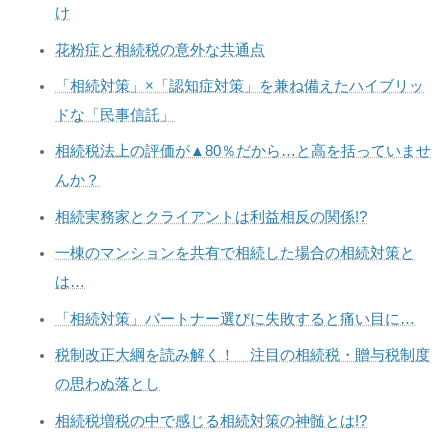
け
花粉症と相続税の意外な共通点
「相続対策」×「認知症対策」を兼ね備えたハイブリッ
ドな「民事信託」
相続税法上の評価が▲80％だから…と高を括っていませ
んか？
相続実務家とクライアントは利益相反の関係!?
一棟のマンションを共有で相続した場合の相続対策と
は…
「相続対策」パートナー選びに失敗すると痛い目に…
税制改正大綱を読み解く！ 注目の相続税・贈与税制度
の思わぬ落とし
相続税増税の中で感じる相続対策の神髄とは!?