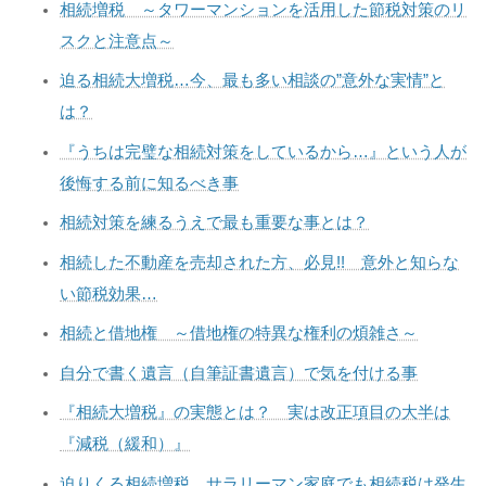
相続増税 ～タワーマンションを活用した節税対策のリ
スクと注意点～
迫る相続大増税…今、最も多い相談の”意外な実情”と
は？
『うちは完璧な相続対策をしているから…』という人が
後悔する前に知るべき事
相続対策を練るうえで最も重要な事とは？
相続した不動産を売却された方、必見!! 意外と知らな
い節税効果…
相続と借地権 ～借地権の特異な権利の煩雑さ～
自分で書く遺言（自筆証書遺言）で気を付ける事
『相続大増税』の実態とは？ 実は改正項目の大半は
『減税（緩和）』
迫りくる相続増税…サラリーマン家庭でも相続税は発生