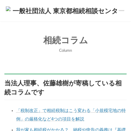
コ
ナ
ン
ビ
テ
ゲ
ン
ー
ツ
シ
へ
ョ
ス
ン
相続コラム
キ
に
ッ
移
Column
プ
動
当法人理事、佐藤雄樹が寄稿している相
続コラムです
「税制改正」で相続税制はこう変わる「小規模宅地の特
例」の厳格化など4つの項目を解説
我が家も相続税がかかる？ 納税や申告の義務は『基礎