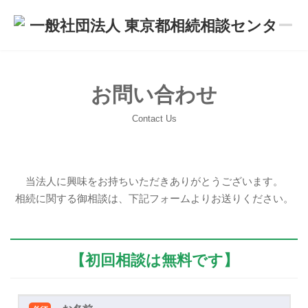
コ
ナ
ン
ビ
テ
ゲ
ン
ー
ツ
シ
へ
ョ
ス
ン
お問い合わせ
キ
に
ッ
移
Contact Us
プ
動
当法人に興味をお持ちいただきありがとうございます。
相続に関する御相談は、下記フォームよりお送りください。
【初回相談は無料です】