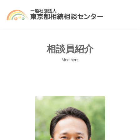
コ
ナ
ン
ビ
テ
ゲ
ン
ー
ツ
シ
へ
ョ
ス
ン
キ
に
相談員紹介
ッ
移
プ
動
Members